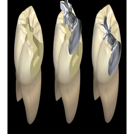
虫歯治療
短期集中治療
静脈内鎮静法 / 笑気麻酔
企業歯科検診
LiCCA Lab（技工所）
治療費
症例
症例紹介
料金表
お悩みから探す
医師紹介
医院紹介
アクセス