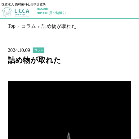
医療法人 西村歯科心斎橋診療所
06-6253-2900
トップページ
9:30〜18:00（日・祝は除く）
Top
コラム
詰め物が取れた
初めての方へ
私たちが大切にしていること
2024.10.09
コラム
治療内容
詰め物が取れた
予防歯科
ホワイトニング
一般歯科／設備
インプラント
インプラントセカンドオピニオン
インプラントメインテナンス
審美歯科
精密根管治療（マイクロエンド）
マウスピース矯正（インビザライン）
歯周治療