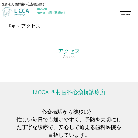
医療法人 西村歯科心斎橋診療所
06-6253-2900
トップページ
9:30〜18:00（日・祝は除く）
menu
Top
アクセス
初めての方へ
私たちが大切にしていること
アクセス
治療内容
Access
予防歯科
ホワイトニング
一般歯科／設備
インプラント
LiCCA 西村歯科心斎橋診療所
インプラントセカンドオピニオン
インプラントメインテナンス
審美歯科
心斎橋駅から徒歩1分。
精密根管治療（マイクロエンド）
忙しい毎日でも通いやすく、予防を大切にし
マウスピース矯正（インビザライン）
た丁寧な診療で、
安心して通える歯科医院を
歯周治療
目指しています。