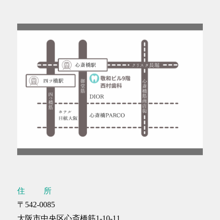
虫歯治療
短期集中治療
静脈内鎮静法 / 笑気麻酔
企業歯科検診
LiCCA Lab（技工所）
治療費
症例
症例紹介
料金表
お悩みから探す
医師紹介
医院紹介
住所
〒542-0085
アクセス
大阪市中央区心斎橋筋1-10-11