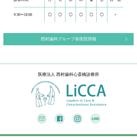
9:30〜18:00
◯
◯
◯
◯
◯
◯
×
西村歯科グループ各医院情報
医療法人 西村歯科心斎橋診療所