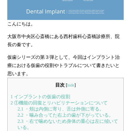
虫歯治療
短期集中治療
静脈内鎮静法 / 笑気麻酔
企業歯科検診
こんにちは。
LiCCA Lab（技工所）
治療費
大阪市中央区心斎橋にある西村歯科心斎橋診療所、院
症例
長の秦です。
仮歯シリーズの第３弾として、今回はインプラント治
症例紹介
療における仮歯の役割やトラブルについて書きたいと
料金表
思います。
目次
[
]
お悩みから探す
hide
1
インプラントの仮歯の役割
医師紹介
2
①機能の回復とリハビリテーションについて
2.1
・頬は内側に寄り、舌は外側に寄る。
医院紹介
2.2
・噛み合ってた右上の歯が下がっている。
2.3
・右で噛めないため身体の重心は左に傾いて
アクセス
いる。