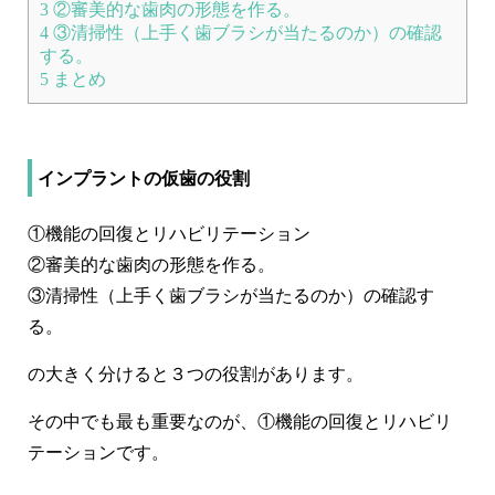
3
②審美的な歯肉の形態を作る。
4
③清掃性（上手く歯ブラシが当たるのか）の確認
よくあるご質問
する。
5
まとめ
採用情報
インプラントの仮歯の役割
コロナウイルス感染症対策についてのお願い
①機能の回復とリハビリテーション
②審美的な歯肉の形態を作る。
③清掃性（上手く歯ブラシが当たるのか）の確認す
る。
お知らせ
サイトマップ
の大きく分けると３つの役割があります。
その中でも最も重要なのが、①
機能の回復とリハビリ
テーション
です。