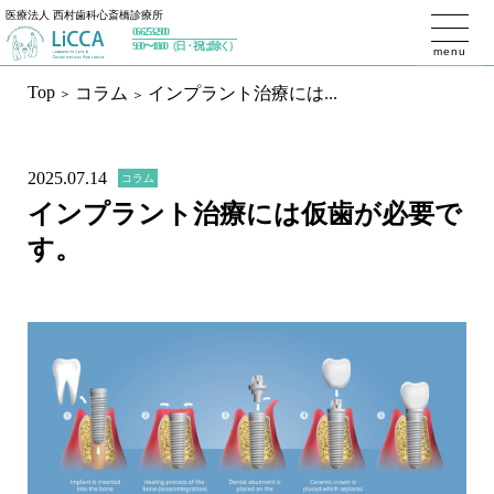
医療法人 西村歯科心斎橋診療所
06-6253-2900
トップページ
9:30〜18:00（日・祝は除く）
menu
Top
コラム
インプラント治療には...
初めての方へ
私たちが大切にしていること
2025.07.14
コラム
治療内容
インプラント治療には仮歯が必要で
す。
予防歯科
ホワイトニング
一般歯科／設備
インプラント
インプラントセカンドオピニオン
インプラントメインテナンス
審美歯科
精密根管治療（マイクロエンド）
マウスピース矯正（インビザライン）
歯周治療