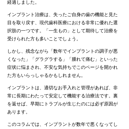
経過しました。
よくあるご質問
インプラント治療は、失ったご自身の歯の機能と見た
採用情報
目を取り戻す、現代歯科医療における非常に優れた選
択肢の一つです。「一生もの」として期待して治療を
受けられた方も多いことでしょう。
しかし、残念ながら「数年でインプラントの調子が悪
コロナウイルス感染症対策についてのお願い
くなった」「グラグラする」「腫れて痛む」といった
症状に悩まされ、不安な気持ちでこのページを開かれ
た方もいらっしゃるかもしれません。
インプラントは、適切なお手入れと管理があれば、非
お知らせ
サイトマップ
常に長期にわたって安定して機能する治療法です。裏
を返せば、
早期にトラブルが生じたのには必ず原因が
あります。
このコラムでは、インプラントが数年で悪くなってし