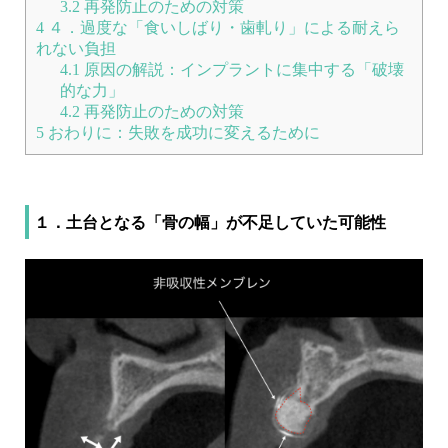
3.2
再発防止のための対策
4
４．過度な「食いしばり・歯軋り」による耐えら
れない負担
4.1
原因の解説：インプラントに集中する「破壊
的な力」
4.2
再発防止のための対策
5
おわりに：失敗を成功に変えるために
１．土台となる「骨の幅」が不足していた可能性