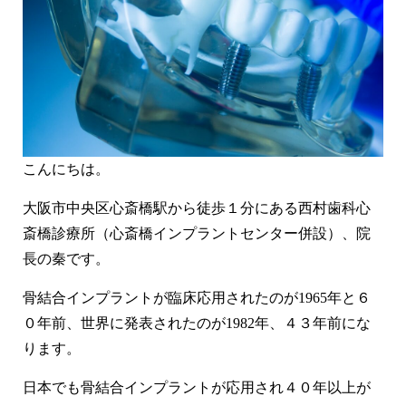
虫歯治療
短期集中治療
静脈内鎮静法 / 笑気麻酔
企業歯科検診
LiCCA Lab（技工所）
治療費
症例
こんにちは。
症例紹介
大阪市中央区心斎橋駅から徒歩１分にある西村歯科心
料金表
斎橋診療所（心斎橋インプラントセンター併設）、院
長の秦です。
お悩みから探す
骨結合インプラントが臨床応用されたのが1965年と６
医師紹介
０年前、世界に発表されたのが1982年、４３年前にな
医院紹介
ります。
日本でも骨結合インプラントが応用され４０年以上が
アクセス