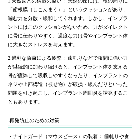
1.
天然歯との構造の違い：
天然の歯には、根の周りに
「歯根膜（しこんまく）」というクッションがあり、
噛む力を分散・緩和してくれます。しかし、
インプラ
ントにはこのクッションがない
ため、力がダイレクト
に骨に伝わりやすく、過度な力は骨やインプラント体
に大きなストレスを与えます。
2.
過剰な負荷による疲弊：
歯軋りなどで夜間に強い力
が継続的に加わり続けると、インプラント体を支える
骨が疲弊して吸収しやすくなったり
、インプラントの
ネジや上部構造（被せ物）が
破損・緩んだり
といった
問題を引き起こし、インプラント周囲炎を誘発するこ
ともあります。
再発防止のための対策
・
ナイトガード（マウスピース）の装着：
歯軋りや食