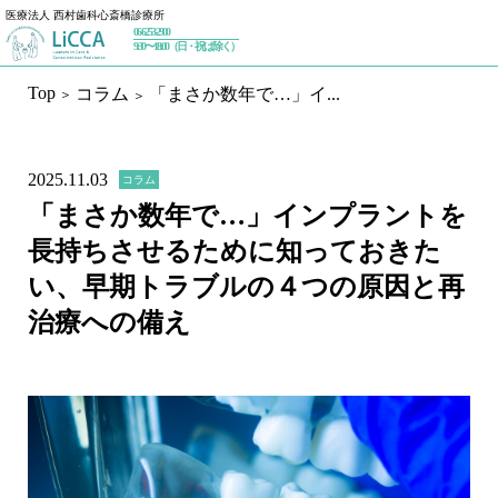
医療法人 西村歯科心斎橋診療所
06-6253-2900
トップページ
9:30〜18:00（日・祝は除く）
Top
コラム
「まさか数年で…」イ...
初めての方へ
私たちが大切にしていること
2025.11.03
コラム
治療内容
「まさか数年で…」インプラントを
長持ちさせるために知っておきた
予防歯科
ホワイトニング
い、早期トラブルの４つの原因と再
一般歯科／設備
治療への備え
インプラント
インプラントセカンドオピニオン
インプラントメインテナンス
審美歯科
精密根管治療（マイクロエンド）
マウスピース矯正（インビザライン）
歯周治療