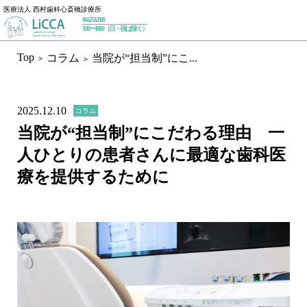
医療法人 西村歯科心斎橋診療所
06-6253-2900
トップページ
9:30〜18:00（日・祝は除く）
Top
コラム
当院が“担当制”にこ...
初めての方へ
私たちが大切にしていること
2025.12.10
コラム
治療内容
当院が“担当制”にこだわる理由 一
人ひとりの患者さんに最適な歯科医
予防歯科
ホワイトニング
療を提供するために
一般歯科／設備
インプラント
インプラントセカンドオピニオン
インプラントメインテナンス
審美歯科
精密根管治療（マイクロエンド）
マウスピース矯正（インビザライン）
歯周治療