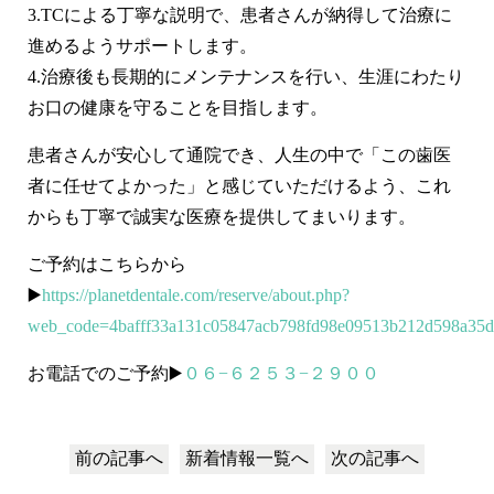
3.TCによる丁寧な説明で、患者さんが納得して治療に
進めるようサポートします。
4.治療後も長期的にメンテナンスを行い、生涯にわたり
お口の健康を守ることを目指します。
患者さんが安心して通院でき、人生の中で「この歯医
者に任せてよかった」と感じていただけるよう、これ
からも丁寧で誠実な医療を提供してまいります。
ご予約はこちらから
▶️
https://planetdentale.com/reserve/about.php?
web_code=4bafff33a131c05847acb798fd98e09513b212d598a35
お電話でのご予約▶️
０６−６２５３−２９００
前の記事へ
新着情報
一覧へ
次の記事へ