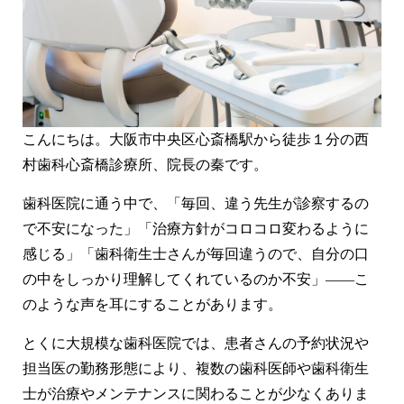
虫歯治療
短期集中治療
静脈内鎮静法 / 笑気麻酔
企業歯科検診
LiCCA Lab（技工所）
治療費
症例
こんにちは。大阪市中央区心斎橋駅から徒歩１分の西
村歯科心斎橋診療所、院長の秦です。
症例紹介
歯科医院に通う中で、「毎回、違う先生が診察するの
料金表
で不安になった」「治療方針がコロコロ変わるように
感じる」「歯科衛生士さんが毎回違うので、自分の口
お悩みから探す
の中をしっかり理解してくれているのか不安」——こ
医師紹介
のような声を耳にすることがあります。
とくに大規模な歯科医院では、患者さんの予約状況や
医院紹介
担当医の勤務形態により、複数の歯科医師や歯科衛生
アクセス
士が治療やメンテナンスに関わることが少なくありま