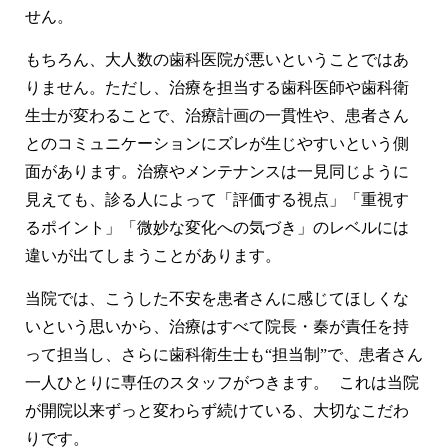
せん。
よくあるご質問
もちろん、大人数の歯科医院が悪いということではあ
採用情報
りません。ただし、治療を担当する歯科医師や歯科衛
生士が変わることで、治療計画の一貫性や、患者さん
とのコミュニケーションにズレが生じやすいという側
面があります。治療やメンテナンスは一見同じように
見えても、診る人によって「評価する視点」「重視す
コロナウイルス感染症対策についてのお願い
るポイント」「微妙な変化への気づき」のレベルには
違いが出てしまうことがあります。
当院では、こうした不安を患者さんに感じてほしくな
お知らせ
サイトマップ
いという思いから、治療はすべて院長・秦が責任を持
って担当し、さらに歯科衛生士も“担当制”で、患者さん
一人ひとりに専任のスタッフがつきます。 これは当院
が開院以来ずっと変わらず続けている、大切なこだわ
りです。