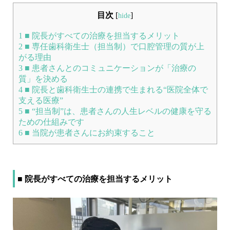
目次
[
]
hide
1
■ 院長がすべての治療を担当するメリット
2
■ 専任歯科衛生士（担当制）で口腔管理の質が上
がる理由
3
■ 患者さんとのコミュニケーションが「治療の
質」を決める
4
■ 院長と歯科衛生士の連携で生まれる“医院全体で
支える医療”
5
■ “担当制”は、患者さんの人生レベルの健康を守る
ための仕組みです
6
■ 当院が患者さんにお約束すること
■ 院長がすべての治療を担当するメリット