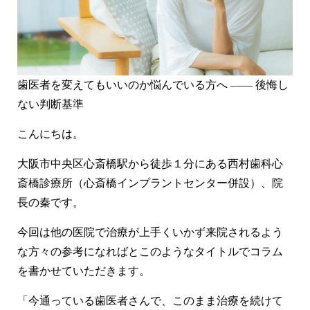
虫歯治療
短期集中治療
静脈内鎮静法 / 笑気麻酔
企業歯科検診
LiCCA Lab（技工所）
治療費
歯医者を変えてもいいのか悩んでいる方へ ―― 後悔し
症例
ない判断基準
こんにちは。
症例紹介
大阪市中央区心斎橋駅から徒歩１分にある西村歯科心
料金表
斎橋診療所（心斎橋インプラントセンター併設）、院
お悩みから探す
長の秦です。
今回は他の医院で治療が上手くいかず来院されるよう
医師紹介
な方々の参考になればとこのようなタイトルでコラム
医院紹介
を書かせていただきます。
アクセス
「今通っている歯医者さんで、このまま治療を続けて