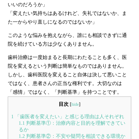
いいのだろうか」
よくあるご質問
「変えたい気持ちはあるけれど、失礼ではないか、ま
た一からやり直しになるのではないか」
採用情報
このような悩みを抱えながら、誰にも相談できずに通
院を続けている方は少なくありません。
歯科治療は一度始まると長期にわたることも多く、医
コロナウイルス感染症対策についてのお願い
院を変えるという判断は簡単なものではありません。
しかし、
歯科医院を変えること自体は決して悪いこと
ではなく、患者さんの正当な権利
です。大切なのは
「感情」ではなく、「判断基準」を持つことです。
お知らせ
サイトマップ
目次
[
]
hide
1
「歯医者を変えたい」と感じる理由は人それぞれ
1.1
判断基準①：治療内容と目的を理解できてい
るか
1.2
判断基準②：不安や疑問を相談できる環境か