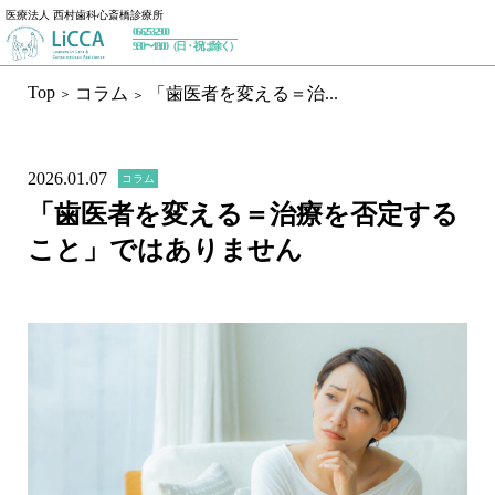
医療法人 西村歯科心斎橋診療所
06-6253-2900
トップページ
9:30〜18:00（日・祝は除く）
Top
コラム
「歯医者を変える＝治...
初めての方へ
私たちが大切にしていること
2026.01.07
コラム
治療内容
「歯医者を変える＝治療を否定する
こと」ではありません
予防歯科
ホワイトニング
一般歯科／設備
インプラント
インプラントセカンドオピニオン
インプラントメインテナンス
審美歯科
精密根管治療（マイクロエンド）
マウスピース矯正（インビザライン）
歯周治療