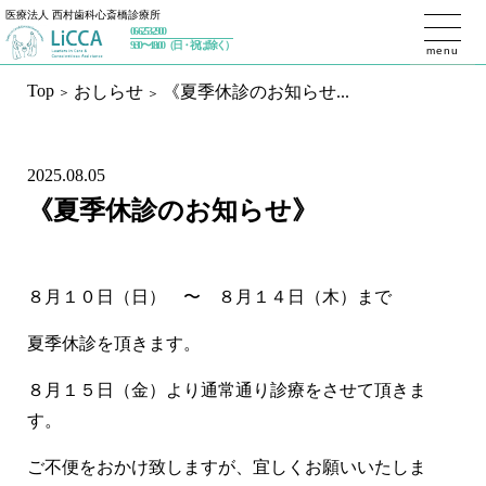
医療法人 西村歯科心斎橋診療所
06-6253-2900
トップページ
9:30〜18:00（日・祝は除く）
menu
Top
おしらせ
《夏季休診のお知らせ...
初めての方へ
私たちが大切にしていること
2025.08.05
治療内容
《夏季休診のお知らせ》
予防歯科
ホワイトニング
一般歯科／設備
８月１０日（日） 〜 ８月１４日（木）まで
インプラント
インプラントセカンドオピニオン
夏季休診を頂きます。
インプラントメインテナンス
８月１５日（金）より通常通り診療をさせて頂きま
審美歯科
精密根管治療（マイクロエンド）
す。
マウスピース矯正（インビザライン）
歯周治療
ご不便をおかけ致しますが、宜しくお願いいたしま