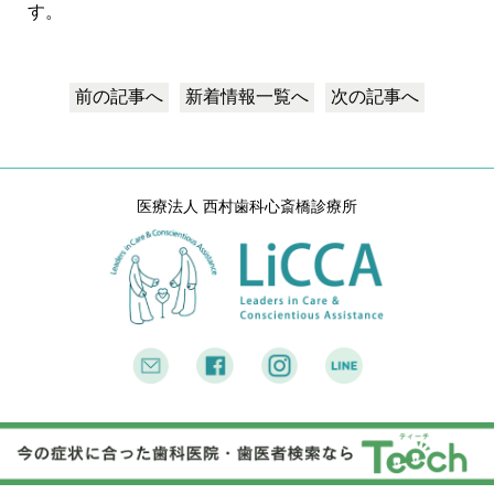
虫歯治療
す。
短期集中治療
静脈内鎮静法 / 笑気麻酔
企業歯科検診
前の記事へ
新着情報
一覧へ
次の記事へ
LiCCA Lab（技工所）
治療費
症例
医療法人 西村歯科心斎橋診療所
症例紹介
料金表
お悩みから探す
医師紹介
医院紹介
アクセス