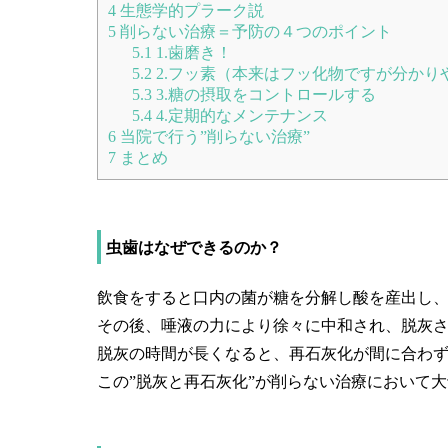
4
生態学的プラーク説
5
削らない治療＝予防の４つのポイント
5.1
1.歯磨き！
5.2
2.フッ素（本来はフッ化物ですが分かり
5.3
3.糖の摂取をコントロールする
5.4
4.定期的なメンテナンス
6
当院で行う”削らない治療”
7
まとめ
虫歯はなぜできるのか？
飲食をすると口内の菌が糖を分解し酸を産出し
その後、唾液の力により徐々に中和され、脱灰
脱灰の時間が長くなると、再石灰化が間に合わ
この”脱灰と再石灰化”が削らない治療において