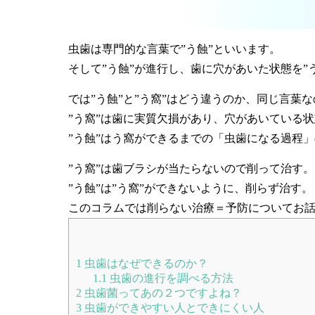
虫歯は専門的な言葉で”う蝕”といいます。
そして”う蝕”が進行し、歯に穴があいた状態を”
では”う蝕”と”う窩”はどう違うのか、同じ言葉
”う窩”は歯に実質欠損があり、穴があいている
”う蝕”はう窩ができるまでの「虫歯になる過程
”う窩”は歯ブラシが当たらないので削って治す。
”う蝕”は”う窩”ができないように、削らず治す。
このコラムでは削らない治療＝予防についてお
1
虫歯はなぜできるのか？
1.1
虫歯の進行を調べる方法
2
虫歯菌ってあの２つですよね？
3
虫歯ができやすい人とできにくい人