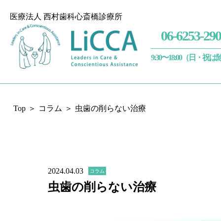
トップページ
医療法人 西村歯科心斎橋診療所
06-6253-29
初めての方へ
9:30〜18:00（日・祝
私たちが大切に
Top
コラム
虫歯の削らない治療
治療内容
料金表
2024.04.03
コラム
医師紹介
虫歯の削らない治療