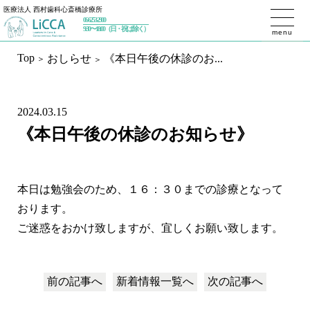
医療法人 西村歯科心斎橋診療所
06-6253-2900
トップページ
9:30〜18:00（日・祝は除く）
menu
Top
おしらせ
《本日午後の休診のお...
初めての方へ
私たちが大切にしていること
2024.03.15
治療内容
《本日午後の休診のお知らせ》
予防歯科
ホワイトニング
一般歯科／設備
本日は勉強会のため、１６：３０までの診療となって
インプラント
おります。
インプラントセカンドオピニオン
ご迷惑をおかけ致しますが、宜しくお願い致します。
インプラントメインテナンス
審美歯科
精密根管治療（マイクロエンド）
前の記事へ
マウスピース矯正（インビザライン）
新着情報
一覧へ
次の記事へ
歯周治療