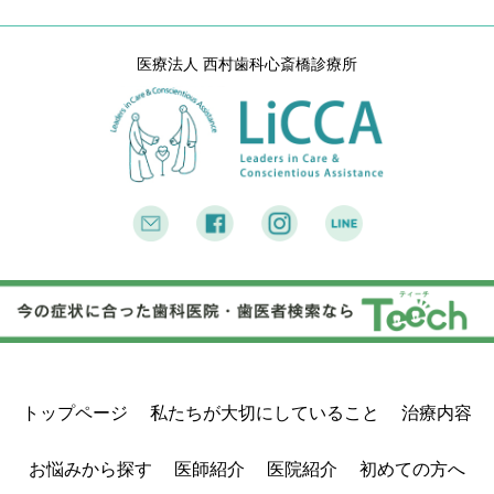
虫歯治療
短期集中治療
静脈内鎮静法 / 笑気麻酔
医療法人 西村歯科心斎橋診療所
企業歯科検診
LiCCA Lab（技工所）
治療費
症例
症例紹介
料金表
お悩みから探す
医師紹介
トップページ
私たちが大切にしていること
治療内容
医院紹介
お悩みから探す
医師紹介
医院紹介
初めての方へ
アクセス