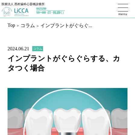
医療法人 西村歯科心斎橋診療所
06-6253-2900
トップページ
9:30〜18:00（日・祝は除く）
menu
Top
コラム
インプラントがぐらぐ...
初めての方へ
私たちが大切にしていること
2024.06.21
コラム
治療内容
インプラントがぐらぐらする、カ
タつく場合
予防歯科
ホワイトニング
一般歯科／設備
インプラント
インプラントセカンドオピニオン
インプラントメインテナンス
審美歯科
精密根管治療（マイクロエンド）
マウスピース矯正（インビザライン）
歯周治療