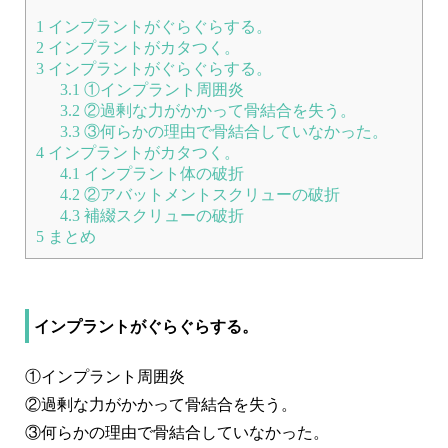
1
インプラントがぐらぐらする。
よくあるご質問
2
インプラントがカタつく。
3
インプラントがぐらぐらする。
採用情報
3.1
①インプラント周囲炎
3.2
②過剰な力がかかって骨結合を失う。
3.3
③何らかの理由で骨結合していなかった。
4
インプラントがカタつく。
4.1
インプラント体の破折
4.2
②アバットメントスクリューの破折
コロナウイルス感染症対策についてのお願い
4.3
補綴スクリューの破折
5
まとめ
お知らせ
サイトマップ
インプラントがぐらぐらする。
①インプラント周囲炎
②過剰な力がかかって骨結合を失う。
③何らかの理由で骨結合していなかった。