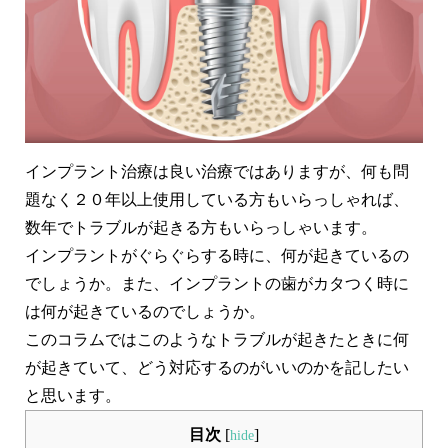
虫歯治療
短期集中治療
静脈内鎮静法 / 笑気麻酔
企業歯科検診
LiCCA Lab（技工所）
治療費
症例
インプラント治療は良い治療ではありますが、何も問
症例紹介
題なく２０年以上使用している方もいらっしゃれば、
数年でトラブルが起きる方もいらっしゃいます。
料金表
インプラントがぐらぐらする時に、何が起きているの
でしょうか。また、インプラントの歯がカタつく時に
お悩みから探す
は何が起きているのでしょうか。
医師紹介
このコラムではこのようなトラブルが起きたときに何
が起きていて、どう対応するのがいいのかを記したい
医院紹介
と思います。
アクセス
目次
[
]
hide