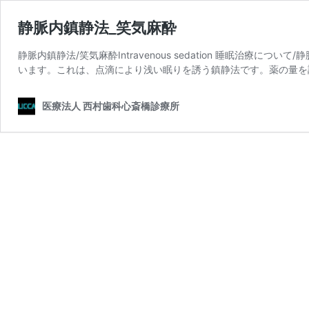
静脈内鎮静法_笑気麻酔
静脈内鎮静法/笑気麻酔Intravenous sedation 睡眠治療
います。これは、点滴により浅い眠りを誘う鎮静法です。薬の量を
医療法人 西村歯科心斎橋診療所